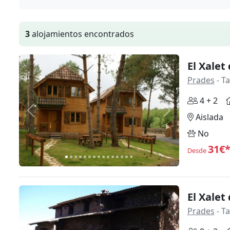
3
alojamientos encontrados
El Xalet
Prades
- T
4 + 2
Anterior
Siguiente
Aislada
No
31€
Desde
El Xalet
Prades
- T