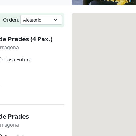
Orden:
 de Prades (4 Pax.)
arragona
Casa Entera
*
 de Prades
arragona