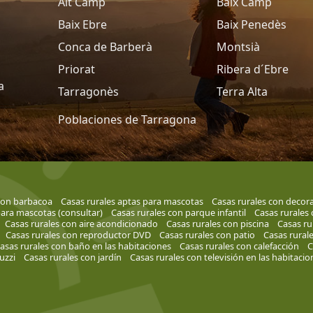
Alt Camp
Baix Camp
Baix Ebre
Baix Penedès
Conca de Barberà
Montsià
Priorat
Ribera d´Ebre
a
Tarragonès
Terra Alta
Poblaciones de Tarragona
con barbacoa
Casas rurales aptas para mascotas
Casas rurales con decor
para mascotas (consultar)
Casas rurales con parque infantil
Casas rurales
Casas rurales con aire acondicionado
Casas rurales con piscina
Casas ru
Casas rurales con reproductor DVD
Casas rurales con patio
Casas rural
asas rurales con baño en las habitaciones
Casas rurales con calefacción
C
uzzi
Casas rurales con jardín
Casas rurales con televisión en las habitacio