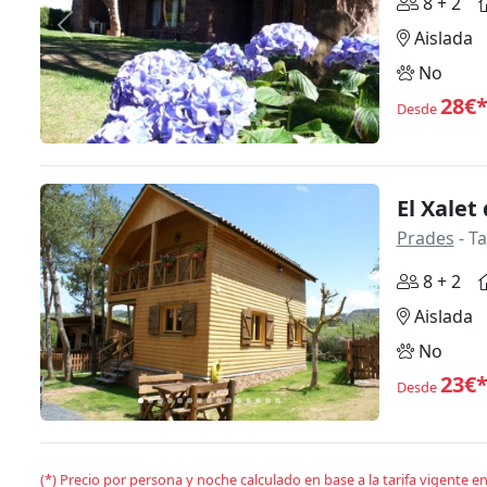
8 + 2
Anterior
Siguiente
Aislada
No
28€
Desde
El Xalet
Prades
- T
8 + 2
Anterior
Siguiente
Aislada
No
23€
Desde
(*) Precio por persona y noche calculado en base a la tarifa vigente 