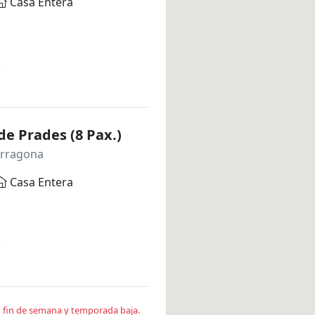
Casa Entera
*
 de Prades (8 Pax.)
arragona
Casa Entera
*
en fin de semana y temporada baja.