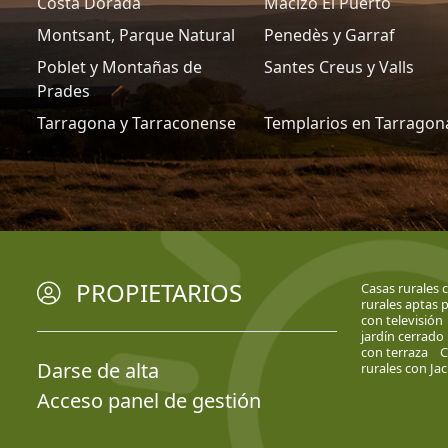
Costa Dorada
Macizo El Puerto
Montsant, Parque Natural
Penedès y Garraf
Poblet y Montañas de
Santes Creus y Valls
Prades
Tarragona y Tarraconense
Templarios en Tarragon
PROPIETARIOS
Casas rurales 
rurales aptas 
con televisión
jardín cerrado
con terraza
C
Darse de alta
rurales con Jac
Acceso panel de gestión