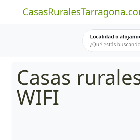
CasasRuralesTarragona.c
Localidad o alojami
Casas rurale
WIFI