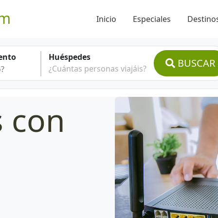
om
Inicio
Especiales
Destinos
ento
Huéspedes
BUSCAR
¿Cuántas personas viajáis?
s con