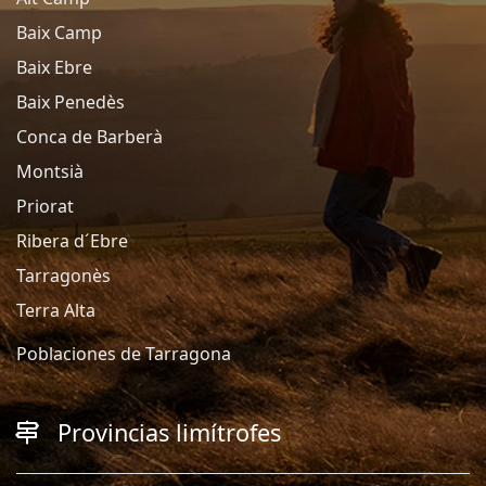
Baix Camp
Baix Ebre
Baix Penedès
Conca de Barberà
Montsià
Priorat
Ribera d´Ebre
Tarragonès
Terra Alta
Poblaciones de Tarragona
Provincias limítrofes