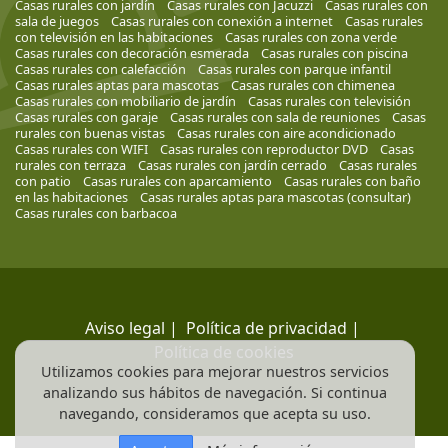
Casas rurales con jardín
Casas rurales con Jacuzzi
Casas rurales con
sala de juegos
Casas rurales con conexión a internet
Casas rurales
con televisión en las habitaciones
Casas rurales con zona verde
Casas rurales con decoración esmerada
Casas rurales con piscina
Casas rurales con calefacción
Casas rurales con parque infantil
Casas rurales aptas para mascotas
Casas rurales con chimenea
Casas rurales con mobiliario de jardín
Casas rurales con televisión
Casas rurales con garaje
Casas rurales con sala de reuniones
Casas
rurales con buenas vistas
Casas rurales con aire acondicionado
Casas rurales con WIFI
Casas rurales con reproductor DVD
Casas
rurales con terraza
Casas rurales con jardín cerrado
Casas rurales
con patio
Casas rurales con aparcamiento
Casas rurales con baño
en las habitaciones
Casas rurales aptas para mascotas (consultar)
Casas rurales con barbacoa
Aviso legal
|
Política de privacidad
|
Política de cookies
Utilizamos cookies para mejorar nuestros servicios
analizando sus hábitos de navegación. Si continua
navegando, consideramos que acepta su uso.