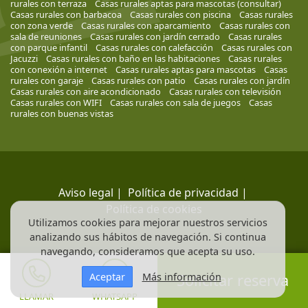
rurales con terraza
Casas rurales aptas para mascotas (consultar)
Casas rurales con barbacoa
Casas rurales con piscina
Casas rurales
con zona verde
Casas rurales con aparcamiento
Casas rurales con
sala de reuniones
Casas rurales con jardín cerrado
Casas rurales
con parque infantil
Casas rurales con calefacción
Casas rurales con
Jacuzzi
Casas rurales con baño en las habitaciones
Casas rurales
con conexión a internet
Casas rurales aptas para mascotas
Casas
rurales con garaje
Casas rurales con patio
Casas rurales con jardín
Casas rurales con aire acondicionado
Casas rurales con televisión
Casas rurales con WIFI
Casas rurales con sala de juegos
Casas
rurales con buenas vistas
Aviso legal
|
Política de privacidad
|
Política de cookies
Utilizamos cookies para mejorar nuestros servicios
analizando sus hábitos de navegación. Si continua
navegando, consideramos que acepta su uso.
Aceptar
Más información
Solicitar reserva
LLAMAR
WHATSAPP