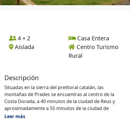
4 + 2
Casa Entera
Aislada
Centro Turismo
Rural
Descripción
Situadas en la sierra del prelitoral catalán, las
montañas de Prades se encuentras al centro de la
Costa Dorada, a 40 minutos de la ciudad de Reus y
aproximadamente a 55 minutos de la ciudad de
Tarragona, la TARRACO Imperial, capital de la Hispania
Leer más
Citerior en la dominación Romana y declarada
Patrimonio de la Humanidad el año 2000, así como la