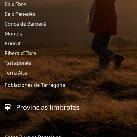
Baix Ebre
Baix Penedès
Conca de Barberà
Montsià
Priorat
Ribera d´Ebre
Tarragonès
Terra Alta
Poblaciones de Tarragona
Provincias limítrofes