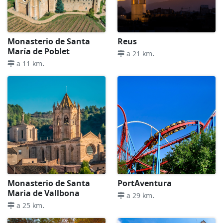
Monasterio de Santa
Reus
María de Poblet
.
a 21 km
.
a 11 km
Monasterio de Santa
PortAventura
Maria de Vallbona
.
a 29 km
.
a 25 km