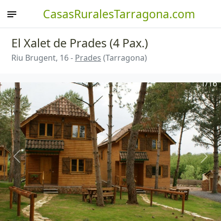
CasasRuralesTarragona.com
El Xalet de Prades (4 Pax.)
Riu Brugent, 16 -
Prades
(Tarragona)
1
/16
Anterior
Sigu