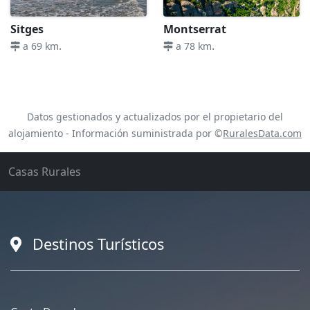
Sitges
Montserrat
.
.
a 69 km
a 78 km
Datos gestionados y actualizados por el propietario del
alojamiento - Información suministrada por ©
RuralesData.com
Casas Rurales
Destinos Turísticos