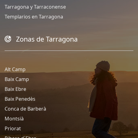
Tarragona y Tarraconense
Templarios en Tarragona
Zonas de Tarragona
Alt Camp
Baix Camp
Baix Ebre
Baix Penedès
Conca de Barberà
Montsià
Priorat